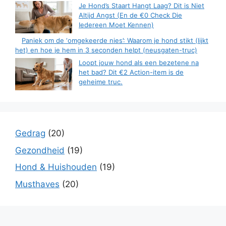
Je Hond’s Staart Hangt Laag? Dit is Niet
Altijd Angst (En de €0 Check Die
Iedereen Moet Kennen)
Paniek om de ‘omgekeerde nies’: Waarom je hond stikt (lijkt
het) en hoe je hem in 3 seconden helpt (neusgaten-truc)
Loopt jouw hond als een bezetene na
het bad? Dit €2 Action-item is de
geheime truc.
Gedrag
(20)
Gezondheid
(19)
Hond & Huishouden
(19)
Musthaves
(20)