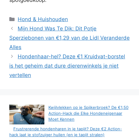
spotgoedkoop.
Categorieën
Hond & Huishouden
Mijn Hond Was Te Dik: Dit Potje
Sperziebonen van €1,29 van de Lidl Veranderde
Alles
Hondenhaar-hel? Deze €1 Kruidvat-borstel
is het geheim dat dure dierenwinkels je niet
vertellen
Kwijlvlekken op je Spijkerbroek? De €1,50
Action-Hack die Elke Hondeneigenaar
Moet Kennen
Frustrerende hondenharen in je tapijt? Deze €2 Action-
hack laat je stofzuiger huilen (en je tapijt stralen)