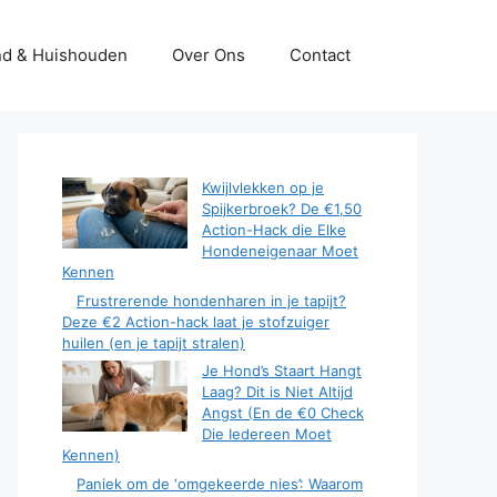
d & Huishouden
Over Ons
Contact
Kwijlvlekken op je
Spijkerbroek? De €1,50
Action-Hack die Elke
Hondeneigenaar Moet
Kennen
Frustrerende hondenharen in je tapijt?
Deze €2 Action-hack laat je stofzuiger
huilen (en je tapijt stralen)
Je Hond’s Staart Hangt
Laag? Dit is Niet Altijd
Angst (En de €0 Check
Die Iedereen Moet
Kennen)
Paniek om de ‘omgekeerde nies’: Waarom