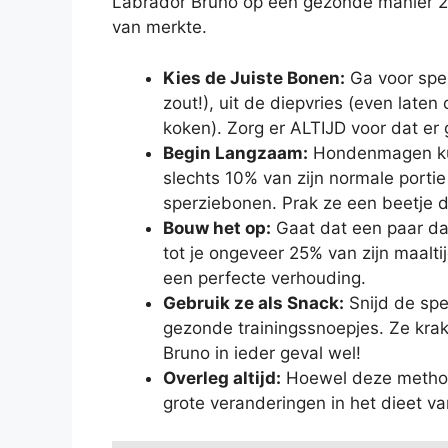
Labrador Bruno op een gezonde manier 2 ki
van merkte.
Kies de Juiste Bonen:
Ga voor sper
zout!), uit de diepvries (even late
koken). Zorg er ALTIJD voor dat er 
Begin Langzaam:
Hondenmagen kunn
slechts 10% van zijn normale porti
sperziebonen. Prak ze een beetje do
Bouw het op:
Gaat dat een paar d
tot je ongeveer 25% van zijn maalt
een perfecte verhouding.
Gebruik ze als Snack:
Snijd de spe
gezonde trainingssnoepjes. Ze krak
Bruno in ieder geval wel!
Overleg altijd:
Hoewel deze methode 
grote veranderingen in het dieet v