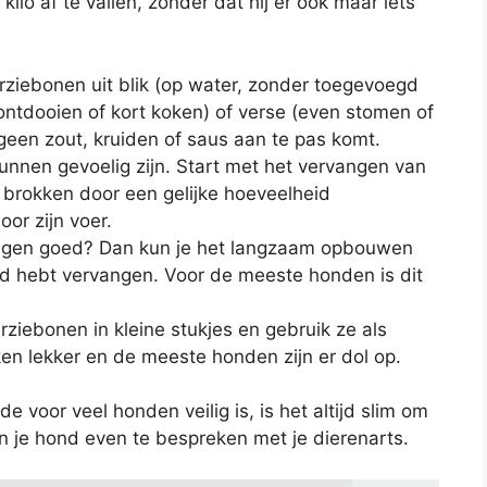
lo af te vallen, zonder dat hij er ook maar iets
ziebonen uit blik (op water, zonder toegevoegd
n ontdooien of kort koken) of verse (even stomen of
geen zout, kruiden of saus aan te pas komt.
en gevoelig zijn. Start met het vervangen van
e brokken door een gelijke hoeveelheid
or zijn voer.
agen goed? Dan kun je het langzaam opbouwen
ijd hebt vervangen. Voor de meeste honden is dit
rziebonen in kleine stukjes en gebruik ze als
en lekker en de meeste honden zijn er dol op.
voor veel honden veilig is, is het altijd slim om
an je hond even te bespreken met je dierenarts.