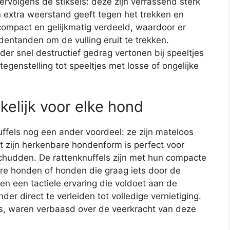
Vervolgens de stiksels: deze zijn verrassend sterk
 extra weerstand geeft tegen het trekken en
f compact en gelijkmatig verdeeld, waardoor er
ndentanden om de vulling eruit te trekken.
er snel destructief gedrag vertonen bij speeltjes
tegenstelling tot speeltjes met losse of ongelijke
kelijk voor elke hond
els nog een ander voordeel: ze zijn mateloos
t zijn herkenbare hondenform is perfect voor
chudden. De rattenknuffels zijn met hun compacte
ere honden of honden die graag iets door de
n een tactiele ervaring die voldoet aan de
der direct te verleiden tot volledige vernietiging.
rs, waren verbaasd over de veerkracht van deze