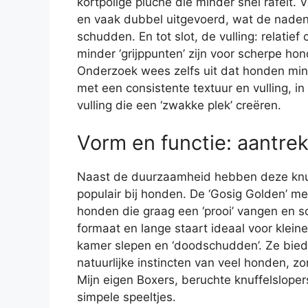
kortpolige pluche die minder snel rafelt. 
en vaak dubbel uitgevoerd, wat de naden
schudden. En tot slot, de vulling: relatie
minder ‘grijppunten’ zijn voor scherpe ho
Onderzoek wees zelfs uit dat honden mind
met een consistente textuur en vulling, in 
vulling die een ‘zwakke plek’ creëren.
Vorm en functie: aantrek
Naast de duurzaamheid hebben deze knuff
populair bij honden. De ‘Gosig Golden’ me
honden die graag een ‘prooi’ vangen en s
formaat en lange staart ideaal voor klein
kamer slepen en ‘doodschudden’. Ze biede
natuurlijke instincten van veel honden, zon
Mijn eigen Boxers, beruchte knuffelslope
simpele speeltjes.