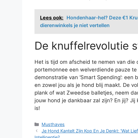
Lees ook:
Hondenhaar-hel? Deze €1 Kruid
dierenwinkels je niet vertellen
De knuffelrevolutie s
Het is tijd om afscheid te nemen van die 
portemonnee een welverdiende pauze te g
demonstratie van ‘Smart Spending’: een 
en zowel jou als je hond blij maakt. De vo
plank of wat Zweedse balletjes, neem dan
jouw hond je dankbaar zal zijn? En jij? Ji
is!
Categorieën
Musthaves
Je Hond Kantelt Zijn Kop En Je Denkt: ‘Wat Li
Intelligentie?