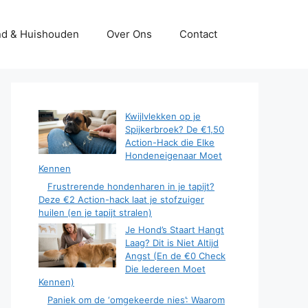
d & Huishouden
Over Ons
Contact
Kwijlvlekken op je
Spijkerbroek? De €1,50
Action-Hack die Elke
Hondeneigenaar Moet
Kennen
Frustrerende hondenharen in je tapijt?
Deze €2 Action-hack laat je stofzuiger
huilen (en je tapijt stralen)
Je Hond’s Staart Hangt
Laag? Dit is Niet Altijd
Angst (En de €0 Check
Die Iedereen Moet
Kennen)
Paniek om de ‘omgekeerde nies’: Waarom