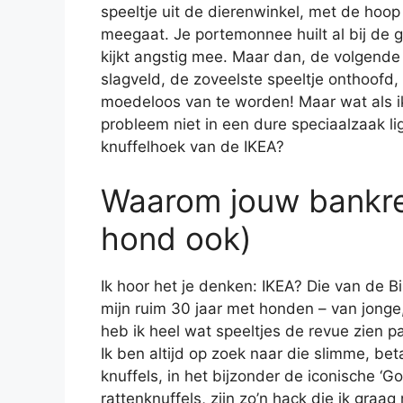
speeltje uit de dierenwinkel, met de hoo
meegaat. Je portemonnee huilt al bij de g
kijkt angstig mee. Maar dan, de volgende 
slagveld, de zoveelste speeltje onthoofd,
moedeloos van te worden! Maar wat als ik 
probleem niet in een dure speciaalzaak li
knuffelhoek van de IKEA?
Waarom jouw bankrek
hond ook)
Ik hoor het je denken: IKEA? Die van de B
mijn ruim 30 jaar met honden – van jonge
heb ik heel wat speeltjes de revue zien p
Ik ben altijd op zoek naar die slimme, be
knuffels, in het bijzonder de iconische ‘
rattenknuffels, zijn zo’n hack die ik graa