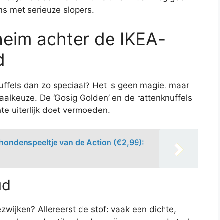
ens met serieuze slopers.
heim achter de IKEA-
d
uffels dan zo speciaal? Het is geen magie, maar
aalkeuze. De ‘Gosig Golden’ en de rattenknuffels
hte uiterlijk doet vermoeden.
' hondenspeeltje van de Action (€2,99):
ud
ijken? Allereerst de stof: vaak een dichte,