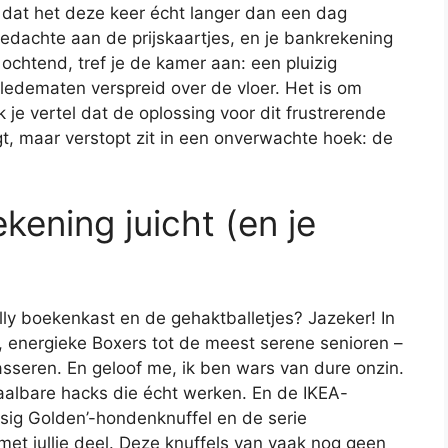
p dat het deze keer écht langer dan een dag
edachte aan de prijskaartjes, en je bankrekening
ochtend, tref je de kamer aan: een pluizig
 ledematen verspreid over de vloer. Het is om
je vertel dat de oplossing voor dit frustrerende
gt, maar verstopt zit in een onverwachte hoek: de
ening juicht (en je
illy boekenkast en de gehaktballetjes? Jazeker! In
, energieke Boxers tot de meest serene senioren –
asseren. En geloof me, ik ben wars van dure onzin.
taalbare hacks die écht werken. En de IKEA-
Gosig Golden’-hondenknuffel en de serie
g met jullie deel. Deze knuffels van vaak nog geen