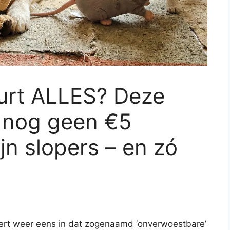
urt ALLES? Deze
n nog geen €5
ijn slopers – en zó
eert weer eens in dat zogenaamd ‘onverwoestbare’