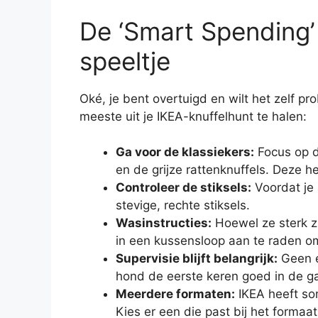
De ‘Smart Spending’
speeltje
Oké, je bent overtuigd en wilt het zelf pr
meeste uit je IKEA-knuffelhunt te halen:
Ga voor de klassiekers:
Focus op de
en de grijze rattenknuffels. Deze 
Controleer de stiksels:
Voordat je 
stevige, rechte stiksels.
Wasinstructies:
Hoewel ze sterk zi
in een kussensloop aan te raden om
Supervisie blijft belangrijk:
Geen e
hond de eerste keren goed in de ga
Meerdere formaten:
IKEA heeft som
Kies er een die past bij het formaa