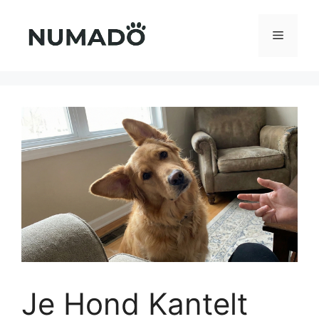
Ga
naar
Menu
de
inhoud
Je Hond Kantelt