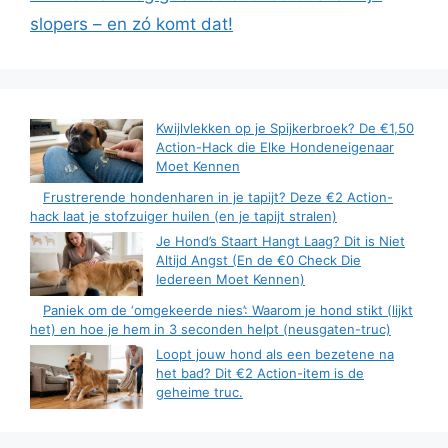
slopers – en zó komt dat!
Kwijlvlekken op je Spijkerbroek? De €1,50
Action-Hack die Elke Hondeneigenaar
Moet Kennen
Frustrerende hondenharen in je tapijt? Deze €2 Action-
hack laat je stofzuiger huilen (en je tapijt stralen)
Je Hond’s Staart Hangt Laag? Dit is Niet
Altijd Angst (En de €0 Check Die
Iedereen Moet Kennen)
Paniek om de ‘omgekeerde nies’: Waarom je hond stikt (lijkt
het) en hoe je hem in 3 seconden helpt (neusgaten-truc)
Loopt jouw hond als een bezetene na
het bad? Dit €2 Action-item is de
geheime truc.