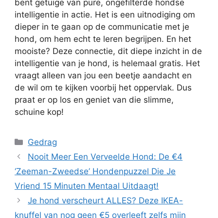
bent getuige van pure, ongefilterde hondse
intelligentie in actie. Het is een uitnodiging om
dieper in te gaan op de communicatie met je
hond, om hem echt te leren begrijpen. En het
mooiste? Deze connectie, dit diepe inzicht in de
intelligentie van je hond, is helemaal gratis. Het
vraagt alleen van jou een beetje aandacht en
de wil om te kijken voorbij het oppervlak. Dus
praat er op los en geniet van die slimme,
schuine kop!
Categorieën
Gedrag
Nooit Meer Een Verveelde Hond: De €4
‘Zeeman-Zweedse’ Hondenpuzzel Die Je
Vriend 15 Minuten Mentaal Uitdaagt!
Je hond verscheurt ALLES? Deze IKEA-
knuffel van nog geen €5 overleeft zelfs mijn