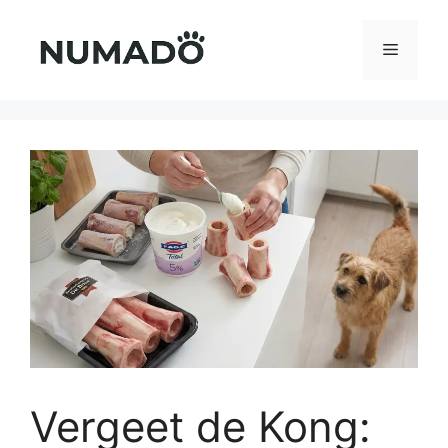
Ga
naar
Menu
de
inhoud
Vergeet de Kong: