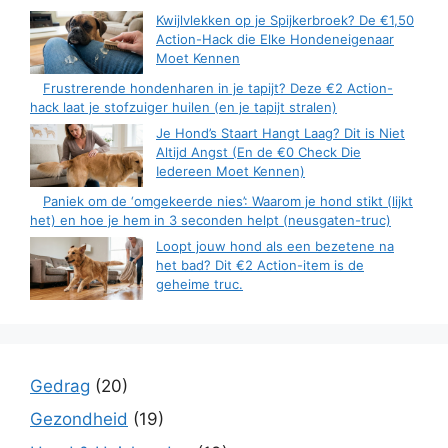
Kwijlvlekken op je Spijkerbroek? De €1,50
Action-Hack die Elke Hondeneigenaar
Moet Kennen
Frustrerende hondenharen in je tapijt? Deze €2 Action-
hack laat je stofzuiger huilen (en je tapijt stralen)
Je Hond’s Staart Hangt Laag? Dit is Niet
Altijd Angst (En de €0 Check Die
Iedereen Moet Kennen)
Paniek om de ‘omgekeerde nies’: Waarom je hond stikt (lijkt
het) en hoe je hem in 3 seconden helpt (neusgaten-truc)
Loopt jouw hond als een bezetene na
het bad? Dit €2 Action-item is de
geheime truc.
Gedrag
(20)
Gezondheid
(19)