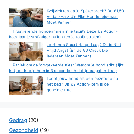
Kwijlvlekken op je Spijkerbroek? De €1,50
Action-Hack die Elke Hondeneigenaar
Moet Kennen
Frustrerende hondenharen in je tapijt? Deze €2 Action-
hack laat je stofzuiger huilen (en je tapijt stralen)
Je Hond’s Staart Hangt Laag? Dit is Niet
Altijd Angst (En de €0 Check Die
Iedereen Moet Kennen)
Paniek om de ‘omgekeerde nies’: Waarom je hond stikt (lijkt
het) en hoe je hem in 3 seconden helpt (neusgaten-truc)
Loopt jouw hond als een bezetene na
het bad? Dit €2 Action-item is de
geheime truc.
Gedrag
(20)
Gezondheid
(19)