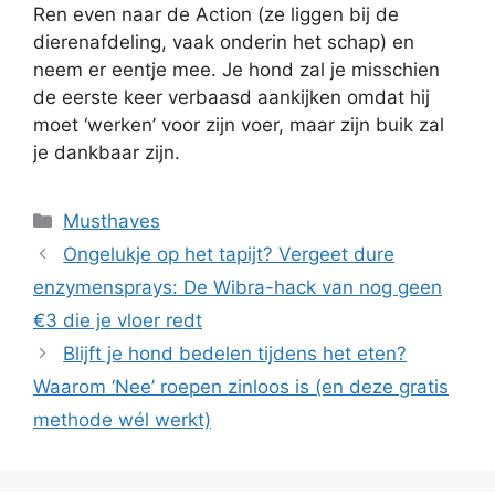
Ren even naar de Action (ze liggen bij de
dierenafdeling, vaak onderin het schap) en
neem er eentje mee. Je hond zal je misschien
de eerste keer verbaasd aankijken omdat hij
moet ‘werken’ voor zijn voer, maar zijn buik zal
je dankbaar zijn.
Categorieën
Musthaves
Ongelukje op het tapijt? Vergeet dure
enzymensprays: De Wibra-hack van nog geen
€3 die je vloer redt
Blijft je hond bedelen tijdens het eten?
Waarom ‘Nee’ roepen zinloos is (en deze gratis
methode wél werkt)