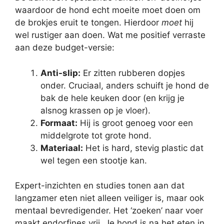
waardoor de hond echt moeite moet doen om
de brokjes eruit te tongen. Hierdoor
moet
hij
wel rustiger aan doen. Wat me positief verraste
aan deze budget-versie:
Anti-slip:
Er zitten rubberen dopjes
onder. Cruciaal, anders schuift je hond de
bak de hele keuken door (en krijg je
alsnog krassen op je vloer).
Formaat:
Hij is groot genoeg voor een
middelgrote tot grote hond.
Materiaal:
Het is hard, stevig plastic dat
wel tegen een stootje kan.
Expert-inzichten en studies tonen aan dat
langzamer eten niet alleen veiliger is, maar ook
mentaal bevredigender. Het ‘zoeken’ naar voer
maakt endorfines vrij. Je hond is na het eten in