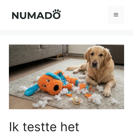
Ga
naar
Menu
de
inhoud
Ik testte het