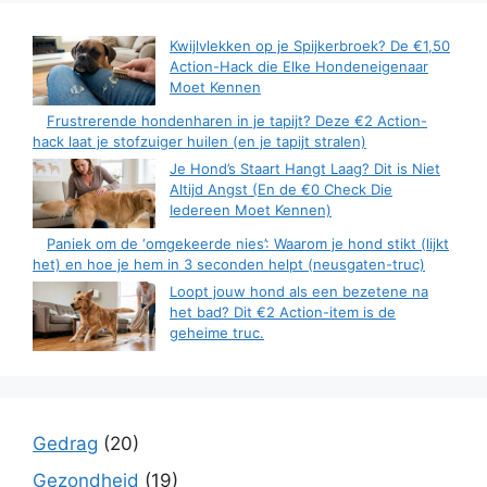
Kwijlvlekken op je Spijkerbroek? De €1,50
Action-Hack die Elke Hondeneigenaar
Moet Kennen
Frustrerende hondenharen in je tapijt? Deze €2 Action-
hack laat je stofzuiger huilen (en je tapijt stralen)
Je Hond’s Staart Hangt Laag? Dit is Niet
Altijd Angst (En de €0 Check Die
Iedereen Moet Kennen)
Paniek om de ‘omgekeerde nies’: Waarom je hond stikt (lijkt
het) en hoe je hem in 3 seconden helpt (neusgaten-truc)
Loopt jouw hond als een bezetene na
het bad? Dit €2 Action-item is de
geheime truc.
Gedrag
(20)
Gezondheid
(19)