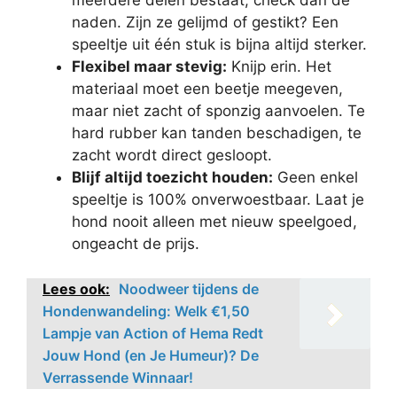
meerdere delen bestaat, check dan de
naden. Zijn ze gelijmd of gestikt? Een
speeltje uit één stuk is bijna altijd sterker.
Flexibel maar stevig:
Knijp erin. Het
materiaal moet een beetje meegeven,
maar niet zacht of sponzig aanvoelen. Te
hard rubber kan tanden beschadigen, te
zacht wordt direct gesloopt.
Blijf altijd toezicht houden:
Geen enkel
speeltje is 100% onverwoestbaar. Laat je
hond nooit alleen met nieuw speelgoed,
ongeacht de prijs.
Lees ook:
Noodweer tijdens de
Hondenwandeling: Welk €1,50
Lampje van Action of Hema Redt
Jouw Hond (en Je Humeur)? De
Verrassende Winnaar!